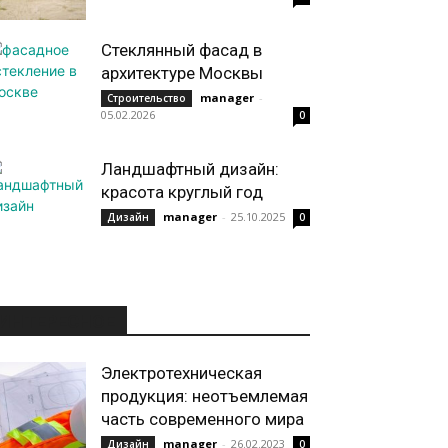
Стеклянный фасад в
архитектуре Москвы
manager
-
Строительство
05.02.2026
0
Ландшафтный дизайн:
красота круглый год
manager
-
25.10.2025
Дизайн
0
ИНТЕРЕСНОЕ
Электротехническая
продукция: неотъемлемая
часть современного мира
manager
-
26.02.2023
Дизайн
0