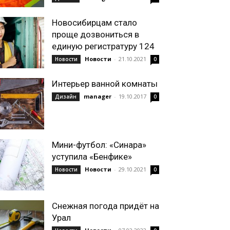
Новосибирцам стало
проще дозвониться в
единую регистратуру 124
Новости
-
21.10.2021
Новости
0
Интерьер ванной комнаты
manager
-
19.10.2017
Дизайн
0
Мини-футбол: «Синара»
уступила «Бенфике»
Новости
-
29.10.2021
Новости
0
Снежная погода придёт на
Урал