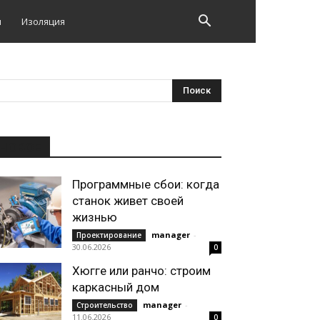
и
Изоляция
НОВОЕ
Программные сбои: когда
станок живет своей
жизнью
manager
-
Проектирование
30.06.2026
0
Хюгге или ранчо: строим
каркасный дом
manager
-
Строительство
11.06.2026
0