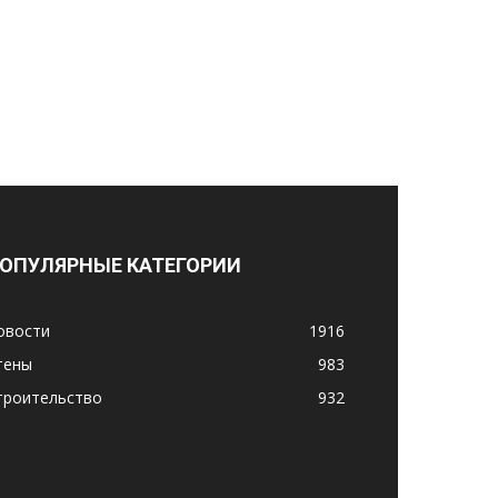
ОПУЛЯРНЫЕ КАТЕГОРИИ
овости
1916
тены
983
троительство
932