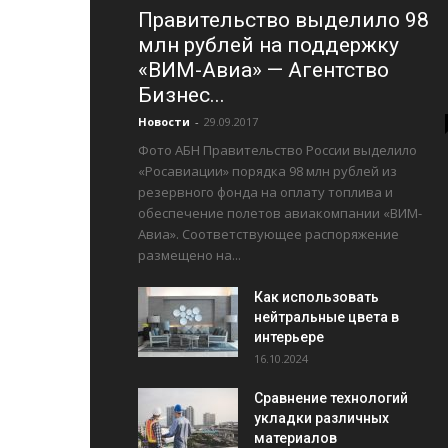
Правительство выделило 98
млн рублей на поддержку
«ВИМ-Авиа» — Агентство
Бизнес...
Новости
-
29.09.2017
Фото АБН Правительство России выделило
«Росавиации» порядка 98 млн рублей из
резервного фонда на оплату топлива и
обеспечение полетов авиакомпании «ВИМ-
Авиа». Соответствующее распоряжение
размещено на...
Как использовать
нейтральные цвета в
интерьере
16.10.2024
Сравнение технологий
укладки различных
материалов