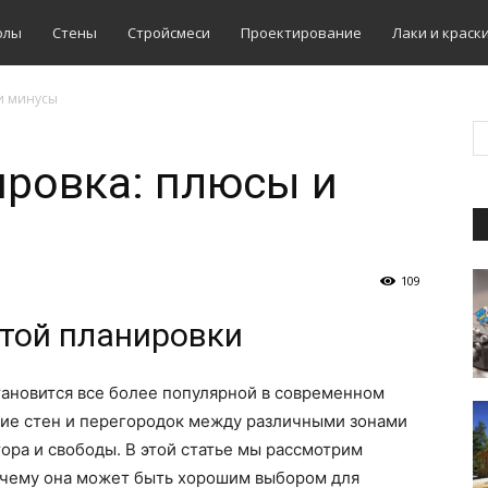
олы
Стены
Стройсмеси
Проектирование
Лаки и краск
и минусы
ровка: плюсы и
109
той планировки
тановится все более популярной в современном
вие стен и перегородок между различными зонами
ра и свободы. В этой статье мы рассмотрим
очему она может быть хорошим выбором для