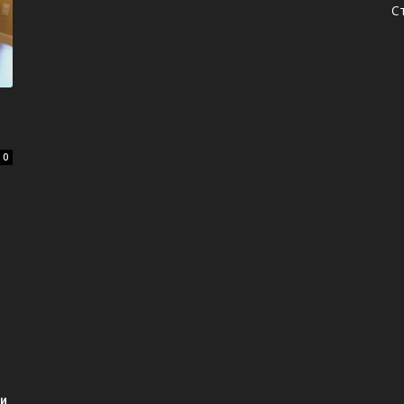
С
0
ми