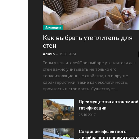
Изоляция
Как выбрать утеплитель для
стен
admin
-
15.09.2024
Типы утеплителейПри выборе утеплителя для
стен важно учитывать не только его
теплоизоляционные свойства, но и другие
характеристики, такие как экологичность,
прочность и стоимость. Существует...
Преимущества автономной
газификации
25.10.2017
Создание эффектного
дизайна пола своими рука