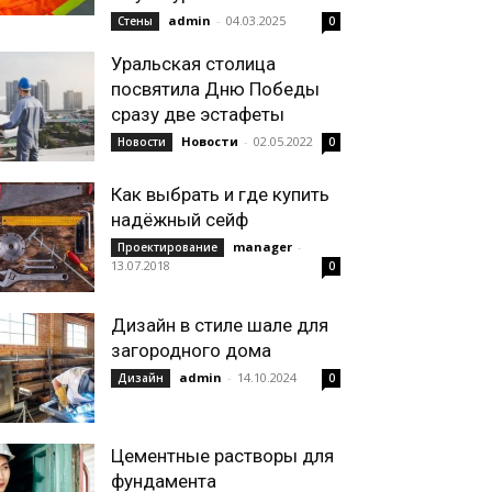
admin
-
04.03.2025
Стены
0
Уральская столица
посвятила Дню Победы
сразу две эстафеты
Новости
-
02.05.2022
Новости
0
Как выбрать и где купить
надёжный сейф
manager
-
Проектирование
13.07.2018
0
Дизайн в стиле шале для
загородного дома
admin
-
14.10.2024
Дизайн
0
Цементные растворы для
фундамента