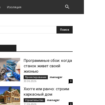
и
Изоляция
НОВОЕ
Программные сбои: когда
станок живет своей
жизнью
manager
-
Проектирование
30.06.2026
0
Хюгге или ранчо: строим
каркасный дом
manager
-
Строительство
11.06.2026
0