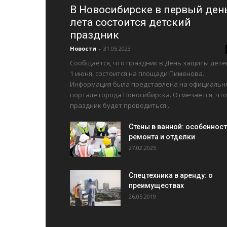
В Новосибирске в первый ден
лета состоится детский
праздник
Новости
-
31.05.2023
Сообщается, что праздник в День защиты дете
1 июня, состоится на площади Пименова.
Информация была представлена на официальн
портале города Новосибирска. Отмечается, что
праздник будет проводиться...
Стены в ванной: особеннос
ремонта и отделки
27.02.2025
Спецтехника в аренду: о
преимуществах
26.05.2019