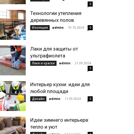
0
Технологии утепления
деревянных полов
admin
-
19.10.2024
Изоляция
0
Лаки для защиты от
ультрафиолета
admin
-
21.09.2024
Лаки и краски
0
Интерьер кухни: идеи для
любой площади
admin
-
11.09.2024
Дизайн
0
Идеи зимнего интерьера:
тепло и уют