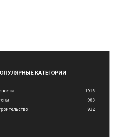
ОПУЛЯРНЫЕ КАТЕГОРИИ
овости
1916
тены
983
троительство
932