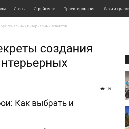
олы
Стены
Стройсмеси
Проектирование
Лаки и краск
я оригинальных интерьерных акцентов
секреты создания
интерьерных
119
ои: Как выбрать и