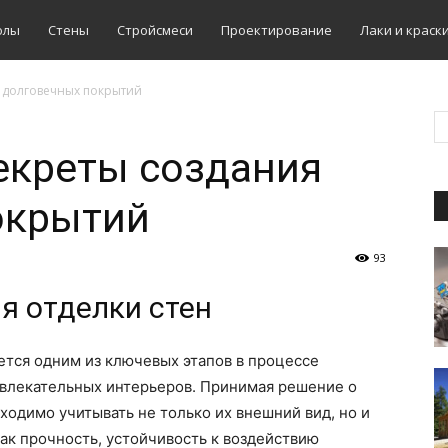
олы
Стены
Стройсмеси
Проектирование
Лаки и краск
я долговечных покрытий
секреты создания
окрытий
93
я отделки стен
ется одним из ключевых этапов в процессе
ивлекательных интерьеров. Принимая решение о
ходимо учитывать не только их внешний вид, но и
ак прочность, устойчивость к воздействию