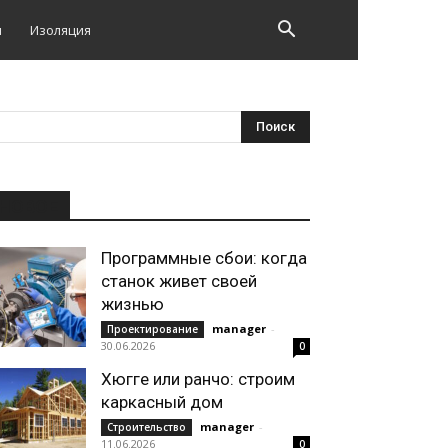
и
Изоляция
НОВОЕ
Программные сбои: когда
станок живет своей
жизнью
manager
-
Проектирование
30.06.2026
0
Хюгге или ранчо: строим
каркасный дом
manager
-
Строительство
11.06.2026
0