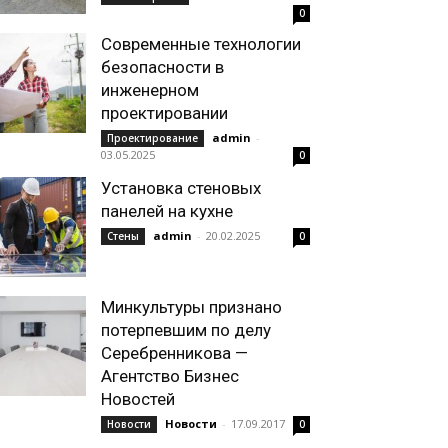
0
Современные технологии
безопасности в
инженерном
проектировании
admin
-
Проектирование
03.05.2025
0
Установка стеновых
панелей на кухне
admin
-
20.02.2025
Стены
0
Минкультуры признано
потерпевшим по делу
Серебренникова —
Агентство Бизнес
Новостей
Новости
-
17.09.2017
Новости
0