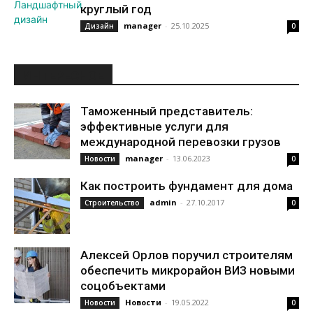
круглый год
manager
-
25.10.2025
Дизайн
0
ИНТЕРЕСНОЕ
Таможенный представитель:
эффективные услуги для
международной перевозки грузов
manager
-
13.06.2023
Новости
0
Как построить фундамент для дома
admin
-
27.10.2017
Строительство
0
Алексей Орлов поручил строителям
обеспечить микрорайон ВИЗ новыми
соцобъектами
Новости
-
19.05.2022
Новости
0