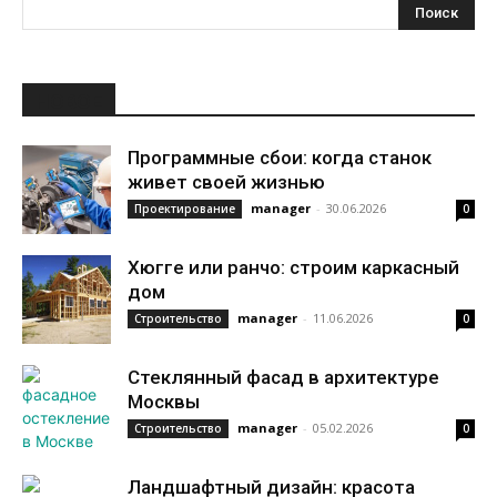
НОВОЕ
Программные сбои: когда станок
живет своей жизнью
manager
-
30.06.2026
Проектирование
0
Хюгге или ранчо: строим каркасный
дом
manager
-
11.06.2026
Строительство
0
Стеклянный фасад в архитектуре
Москвы
manager
-
05.02.2026
Строительство
0
Ландшафтный дизайн: красота