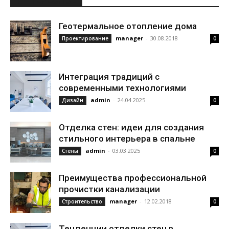
ИНТЕРЕСНОЕ
Геотермальное отопление дома
manager
-
30.08.2018
Проектирование
0
Интеграция традиций с
современными технологиями
admin
-
24.04.2025
Дизайн
0
Отделка стен: идеи для создания
стильного интерьера в спальне
admin
-
03.03.2025
Стены
0
Преимущества профессиональной
прочистки канализации
manager
-
12.02.2018
Строительство
0
Тенденции отделки стен в