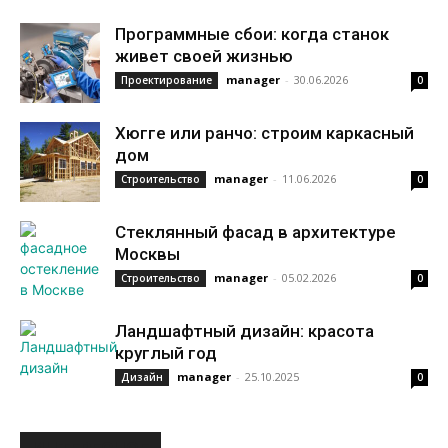
Программные сбои: когда станок
живет своей жизнью
manager
-
30.06.2026
Проектирование
0
Хюгге или ранчо: строим каркасный
дом
manager
-
11.06.2026
Строительство
0
Стеклянный фасад в архитектуре
Москвы
manager
-
05.02.2026
Строительство
0
Ландшафтный дизайн: красота
круглый год
manager
-
25.10.2025
Дизайн
0