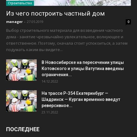
Строительство
Из чего построить частный дом
manager
-
27.05.2019
0
Выбор строительного материала для возведения частного
дома - занятие чрезвычайно увлекательное, волнующее и
ответственное. Поэтому, сначала стоит успокоиться, а затем
подумать каким вы видите...
В Новосибирске на пересечении улицы
Котовского и улицы Ватутина введены
ограничения...
14.12.2022
На трассе Р-354 Екатеринбург —
Шадринск — Курган временно введут
реверсивное...
23.11.2022
ПОСЛЕДНЕЕ