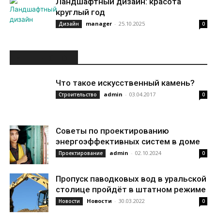
Ландшафтный дизайн: красота
круглый год
manager
-
25.10.2025
Дизайн
0
ИНТЕРЕСНОЕ
Что такое искусственный камень?
admin
-
03.04.2017
Строительство
0
Советы по проектированию
энергоэффективных систем в доме
admin
-
02.10.2024
Проектирование
0
Пропуск паводковых вод в уральской
столице пройдёт в штатном режиме
Новости
-
30.03.2022
Новости
0