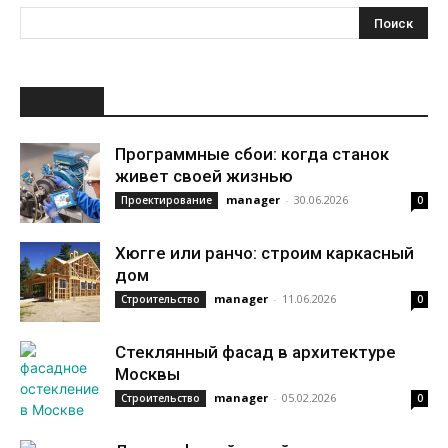
НОВОЕ
Программные сбои: когда станок
живет своей жизнью
manager
-
30.06.2026
Проектирование
0
Хюгге или ранчо: строим каркасный
дом
manager
-
11.06.2026
Строительство
0
Стеклянный фасад в архитектуре
Москвы
manager
-
05.02.2026
Строительство
0