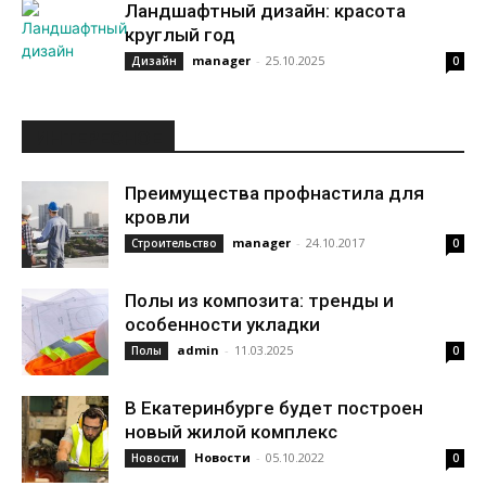
Ландшафтный дизайн: красота
круглый год
manager
-
25.10.2025
Дизайн
0
ИНТЕРЕСНОЕ
Преимущества профнастила для
кровли
manager
-
24.10.2017
Строительство
0
Полы из композита: тренды и
особенности укладки
admin
-
11.03.2025
Полы
0
В Екатеринбурге будет построен
новый жилой комплекс
Новости
-
05.10.2022
Новости
0