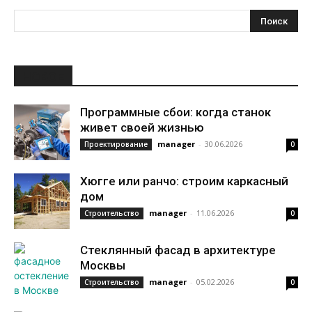
НОВОЕ
Программные сбои: когда станок
живет своей жизнью
manager
-
30.06.2026
Проектирование
0
Хюгге или ранчо: строим каркасный
дом
manager
-
11.06.2026
Строительство
0
Стеклянный фасад в архитектуре
Москвы
manager
-
05.02.2026
Строительство
0