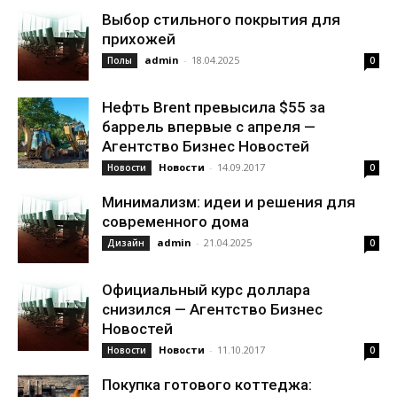
Выбор стильного покрытия для
прихожей
admin
-
18.04.2025
Полы
0
Нефть Brent превысила $55 за
баррель впервые с апреля —
Агентство Бизнес Новостей
Новости
-
14.09.2017
Новости
0
Минимализм: идеи и решения для
современного дома
admin
-
21.04.2025
Дизайн
0
Официальный курс доллара
снизился — Агентство Бизнес
Новостей
Новости
-
11.10.2017
Новости
0
Покупка готового коттеджа: