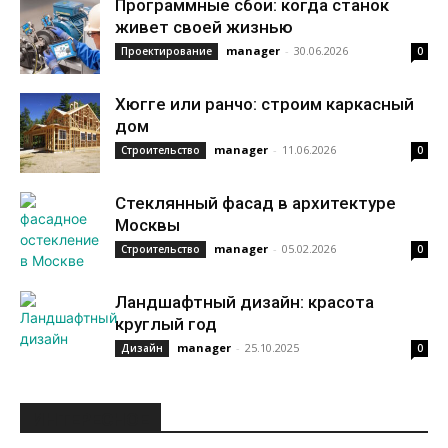
Программные сбои: когда станок
живет своей жизнью
manager
-
30.06.2026
Проектирование
0
Хюгге или ранчо: строим каркасный
дом
manager
-
11.06.2026
Строительство
0
Стеклянный фасад в архитектуре
Москвы
manager
-
05.02.2026
Строительство
0
Ландшафтный дизайн: красота
круглый год
manager
-
25.10.2025
Дизайн
0
ИНТЕРЕСНОЕ