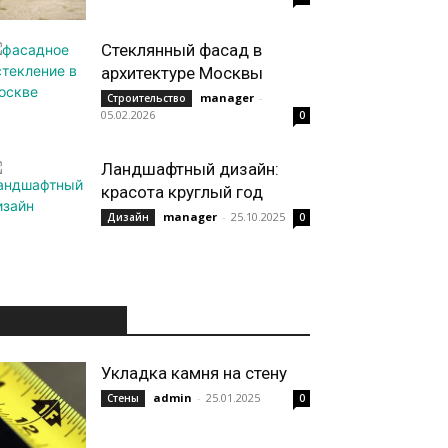
Стеклянный фасад в
архитектуре Москвы
manager
-
Строительство
05.02.2026
0
Ландшафтный дизайн:
красота круглый год
manager
-
25.10.2025
Дизайн
0
ИНТЕРЕСНОЕ
Укладка камня на стену
admin
-
25.01.2025
Стены
0