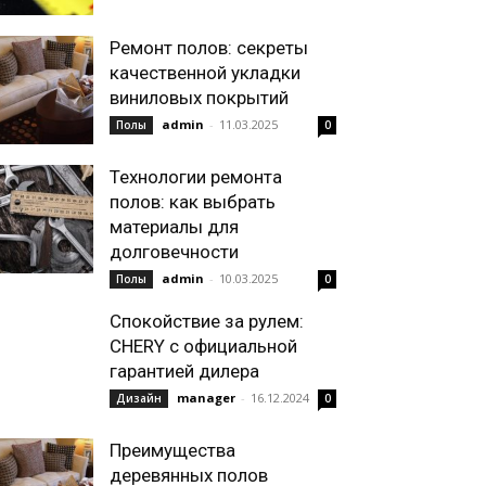
Ремонт полов: секреты
качественной укладки
виниловых покрытий
admin
-
11.03.2025
Полы
0
Технологии ремонта
полов: как выбрать
материалы для
долговечности
admin
-
10.03.2025
Полы
0
Спокойствие за рулем:
CHERY с официальной
гарантией дилера
manager
-
16.12.2024
Дизайн
0
Преимущества
деревянных полов