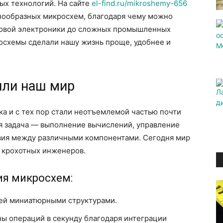
х технологий. На сайте
el-find.ru/mikroshemy-656
нообразных микросхем, благодаря чему можно
товой электроники до сложных промышленных
росхемы сделали нашу жизнь проще, удобнее и
или наш мир
а и с тех пор стали неотъемлемой частью почти
ая задача — выполнение вычислений, управление
вия между различными компонентами. Сегодня мир
х крохотных инженеров.
я микросхем:
пей миниатюрными структурами.
ы операций в секунду благодаря интеграции