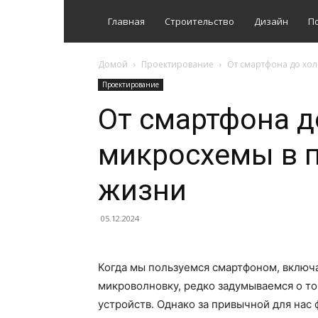
Главная
Строительство
Дизайн
П
Домой
Проектирование
От смартфона до хо
Проектирование
От смартфона д
микросхемы в 
жизни
05.12.2024
Когда мы пользуемся смартфоном, включа
микроволновку, редко задумываемся о то
устройств. Однако за привычной для на