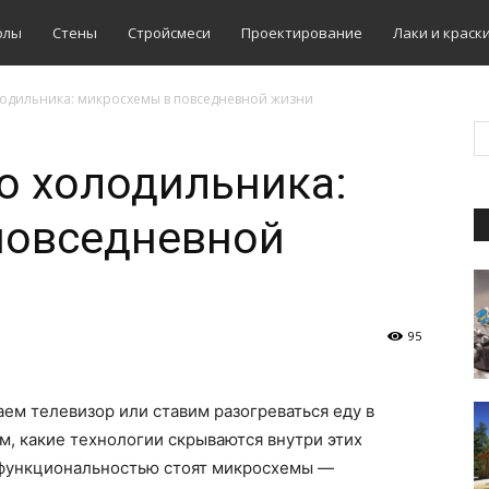
олы
Стены
Стройсмеси
Проектирование
Лаки и краск
лодильника: микросхемы в повседневной жизни
о холодильника:
повседневной
95
ем телевизор или ставим разогреваться еду в
м, какие технологии скрываются внутри этих
с функциональностью стоят микросхемы —