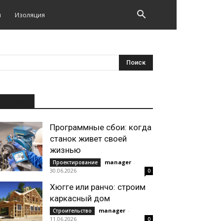
и
Изоляция
НОВОЕ
Программные сбои: когда
станок живет своей
жизнью
manager
-
Проектирование
30.06.2026
0
Хюгге или ранчо: строим
каркасный дом
manager
-
Строительство
11.06.2026
0