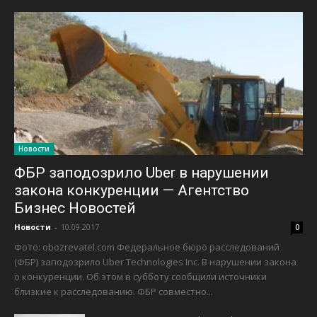
Новости
ФБР заподозрило Uber в нарушении
закона конкуренции — Агентство
Бизнес Новостей
Новости
-
10.09.2017
0
Фото: obozrevatel.com Федеральное бюро расследований
(ФБР) заподозрило Uber Technologies Inc. В нарушении закона
о конкуренции. Об этом в субботу сообщили источники
близкие к расследованию. ФБР совместно...