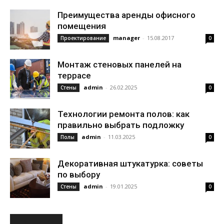
Преимущества аренды офисного
помещения
manager
-
15.08.2017
Проектирование
0
Монтаж стеновых панелей на
террасе
admin
-
26.02.2025
Стены
0
Технологии ремонта полов: как
правильно выбрать подложку
admin
-
11.03.2025
Полы
0
Декоративная штукатурка: советы
по выбору
admin
-
19.01.2025
Стены
0
РУБРИКИ