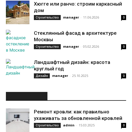
Хюгге или ранчо: строим каркасный
дом
manager
-
11.06.2026
Строительство
0
Стеклянный фасад в архитектуре
Москвы
manager
-
05.02.2026
Строительство
0
Ландшафтный дизайн: красота
круглый год
manager
-
25.10.2025
Дизайн
0
ИНТЕРЕСНОЕ
Ремонт кровли: как правильно
ухаживать за обновленной кровлей
admin
-
15.03.2025
Строительство
0