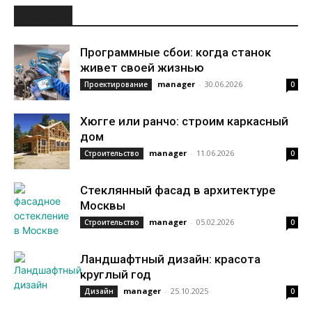
НОВОЕ
Программные сбои: когда станок
живет своей жизнью
manager
-
30.06.2026
Проектирование
0
Хюгге или ранчо: строим каркасный
дом
manager
-
11.06.2026
Строительство
0
Стеклянный фасад в архитектуре
Москвы
manager
-
05.02.2026
Строительство
0
Ландшафтный дизайн: красота
круглый год
manager
-
25.10.2025
Дизайн
0