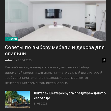
Дизайн
Советы по выбору мебели и декора для
спальни
admin
-
25.04.2025
0
Как выбрать идеальную кровать для спальниВыбор
идеальной кровати для спальни — это важный шаг, который
требует внимательного подхода. Кровать является
центральным элементом интерьера, и...
Жителей Екатеринбурга предупреждают о
непогоде
31.08.2023