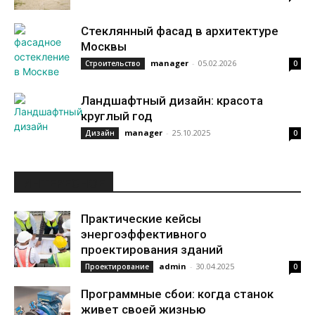
Стеклянный фасад в архитектуре
Москвы
manager
-
05.02.2026
Строительство
0
Ландшафтный дизайн: красота
круглый год
manager
-
25.10.2025
Дизайн
0
ИНТЕРЕСНОЕ
Практические кейсы
энергоэффективного
проектирования зданий
admin
-
30.04.2025
Проектирование
0
Программные сбои: когда станок
живет своей жизнью