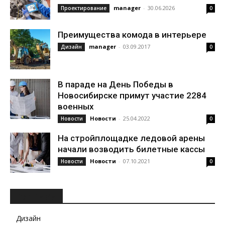
manager
-
30.06.2026
Проектирование
0
Преимущества комода в интерьере
manager
-
03.09.2017
Дизайн
0
В параде на День Победы в
Новосибирске примут участие 2284
военных
Новости
-
25.04.2022
Новости
0
На стройплощадке ледовой арены
начали возводить билетные кассы
Новости
-
07.10.2021
Новости
0
РУБРИКИ
Дизайн