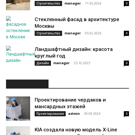
manager
-
11.06.2026
Строительство
0
Стеклянный фасад в архитектуре
Москвы
manager
-
05.02.2026
Строительство
0
Ландшафтный дизайн: красота
круглый год
manager
-
25.10.2025
Дизайн
0
ИНТЕРЕСНОЕ
Проектирование чердаков и
мансардных этажей
admin
-
29.09.2024
Проектирование
0
KIA создала новую модель X-Line