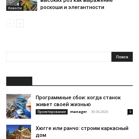
высоких роз как выражение
роскоши и элегантности
Новости
НОВОЕ
Программные сбои: когда станок
живет своей жизнью
manager
-
30.06.2026
Проектирование
0
Хюгге или ранчо: строим каркасный
дом