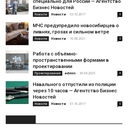
специально для России — Агентство
Бизнес Новостей
Новости
-
03.10.2017
Новости
0
МЧС предупредило новосибирцев о
ливнях, грозах и сильном ветре
Новости
-
10.08.2021
Новости
0
Работа с объёмно-
пространственными формами в
проектировании
admin
-
30.04.2025
Проектирование
0
Навального отпустили из полиции
через 10 часов — Агентство Бизнес
Новостей
Новости
-
01.10.2017
Новости
0
РУБРИКИ