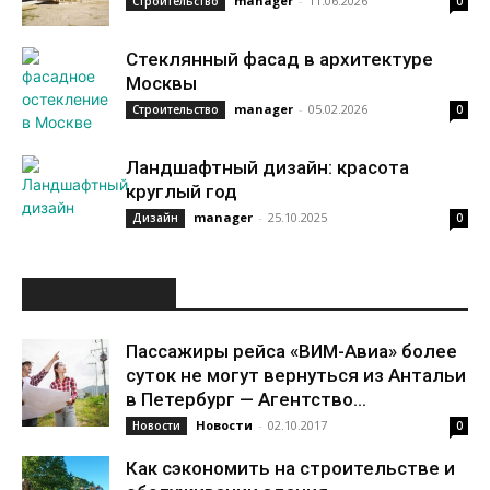
manager
-
11.06.2026
Строительство
0
Стеклянный фасад в архитектуре
Москвы
manager
-
05.02.2026
Строительство
0
Ландшафтный дизайн: красота
круглый год
manager
-
25.10.2025
Дизайн
0
ИНТЕРЕСНОЕ
Пассажиры рейса «ВИМ-Авиа» более
суток не могут вернуться из Антальи
в Петербург — Агентство...
Новости
-
02.10.2017
Новости
0
Как сэкономить на строительстве и