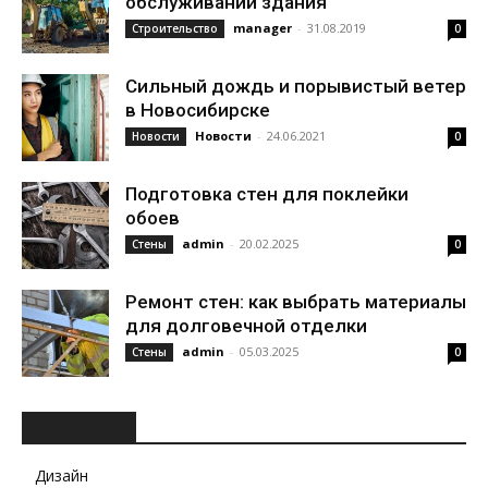
обслуживании здания
manager
-
31.08.2019
Строительство
0
Сильный дождь и порывистый ветер
в Новосибирске
Новости
-
24.06.2021
Новости
0
Подготовка стен для поклейки
обоев
admin
-
20.02.2025
Стены
0
Ремонт стен: как выбрать материалы
для долговечной отделки
admin
-
05.03.2025
Стены
0
РУБРИКИ
Дизайн