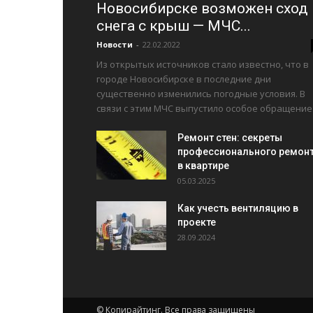
Новосибирске возможен сход
снега с крыш — МЧС...
Новости
-
22.02.2022
Из открытых источников стало известно, что в
городе Новосибирске в последние дни
существенно изменились погодные условия. В
связи с этим МЧС выпустило особое обращение.
Ремонт стен: секреты
профессионального ремон
в квартире
05.03.2025
Как учесть вентиляцию в
проекте
28.09.2024
© Копирайтинг. Все права защищены