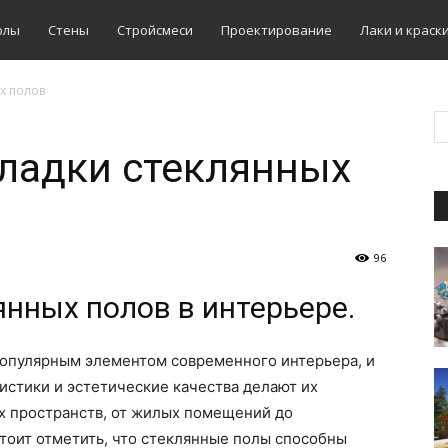
олы
Стены
Стройсмеси
Проектирование
Лаки и краск
х полов
ладки стеклянных
96
нных полов в интерьере.
популярным элементом современного интерьера, и
ристики и эстетические качества делают их
 пространств, от жилых помещений до
тоит отметить, что стеклянные полы способны