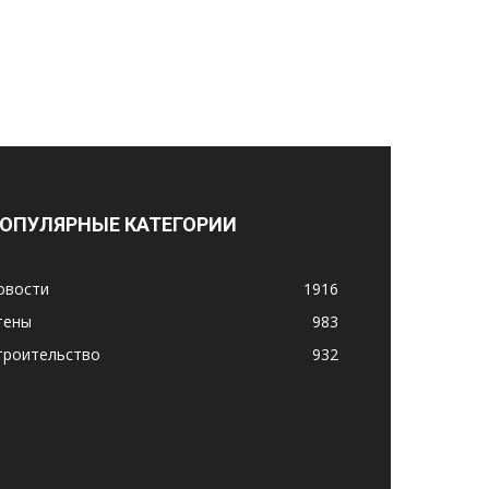
ОПУЛЯРНЫЕ КАТЕГОРИИ
овости
1916
тены
983
троительство
932