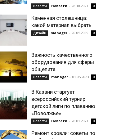
Новости
-
28.10.2021
Новости
0
Каменная столешница:
какой материал выбрать
manager
-
20.05.2019
Дизайн
0
Важность качественного
оборудования для сферы
общепита
manager
-
01.05.2023
Новости
0
В Казани стартует
всероссийский турнир
детской лиги по плаванию
«Поволжье»
Новости
-
28.01.2021
Новости
0
Ремонт кровли: советы по