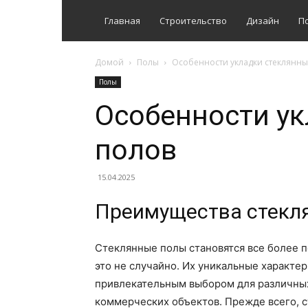
Главная
Строительство
Дизайн
П
Домой
Полы
Особенности укладки стеклянны
Полы
Особенности ук
полов
15.04.2025
Преимущества стекля
Стеклянные полы становятся все более 
это не случайно. Их уникальные характе
привлекательным выбором для различных
коммерческих объектов. Прежде всего, с