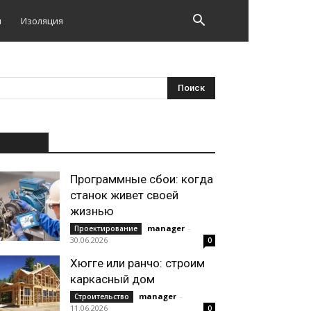
и
Изоляция
НОВОЕ
Программные сбои: когда
станок живет своей
жизнью
manager
-
Проектирование
30.06.2026
0
Хюгге или ранчо: строим
каркасный дом
manager
-
Строительство
11.06.2026
0