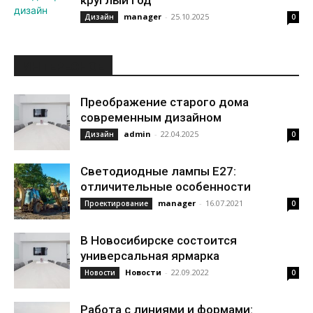
круглый год
manager
-
25.10.2025
Дизайн
0
ИНТЕРЕСНОЕ
Преображение старого дома
современным дизайном
admin
-
22.04.2025
Дизайн
0
Светодиодные лампы Е27:
отличительные особенности
manager
-
16.07.2021
Проектирование
0
В Новосибирске состоится
универсальная ярмарка
Новости
-
22.09.2022
Новости
0
Работа с линиями и формами: