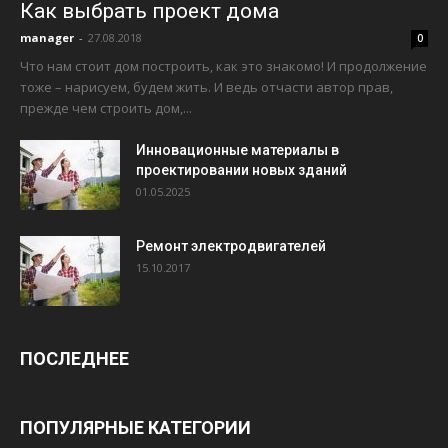
Как выбрать проект дома
manager
-
27.08.2018
0
Что нам стоит дом построить, как это знакомо! И продолжение
тоже – нарисуем, будем жить. И ведь отчасти автор прав,
прежде чем строить дом,...
Инновационные материалы в
проектировании новых зданий
01.05.2025
Ремонт электродвигателей
15.10.2017
ПОСЛЕДНЕЕ
ПОПУЛЯРНЫЕ КАТЕГОРИИ