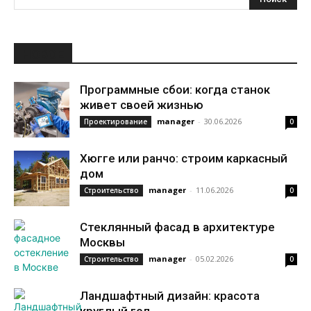
НОВОЕ
Программные сбои: когда станок
живет своей жизнью
manager
-
30.06.2026
Проектирование
0
Хюгге или ранчо: строим каркасный
дом
manager
-
11.06.2026
Строительство
0
Стеклянный фасад в архитектуре
Москвы
manager
-
05.02.2026
Строительство
0
Ландшафтный дизайн: красота