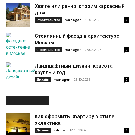
Хюгге или ранчо: строим каркасный
дом
manager
-
11.06.2026
Строительство
0
Стеклянный фасад в архитектуре
Москвы
manager
-
05.02.2026
Строительство
0
Ландшафтный дизайн: красота
круглый год
manager
-
25.10.2025
Дизайн
0
ИНТЕРЕСНОЕ
Как оформить квартиру в стиле
эклектика
admin
-
12.10.2024
Дизайн
0