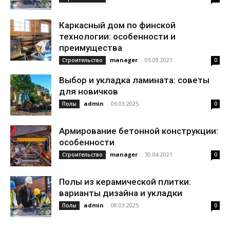
Каркасный дом по финской
технологии: особенности и
преимущества
manager
-
05.09.2021
Строительство
0
Выбор и укладка ламината: советы
для новичков
admin
-
06.03.2025
Полы
0
Армирование бетонной конструкции:
особенности
manager
-
30.04.2021
Строительство
0
Полы из керамической плитки:
варианты дизайна и укладки
admin
-
08.03.2025
Полы
0