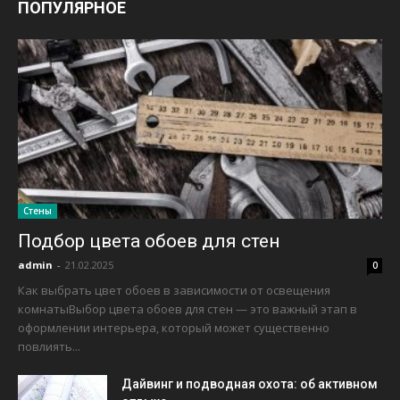
ПОПУЛЯРНОЕ
Стены
Подбор цвета обоев для стен
admin
-
21.02.2025
0
Как выбрать цвет обоев в зависимости от освещения
комнатыВыбор цвета обоев для стен — это важный этап в
оформлении интерьера, который может существенно
повлиять...
Дайвинг и подводная охота: об активном