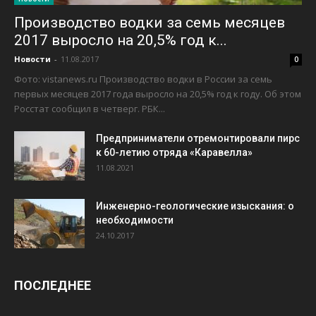
Производство водки за семь месяцев
2017 выросло на 20,5% год к...
Новости
-
11.08.2017
0
Фото: vistanews.ru Производство водки в России за семь
первых месяцев 2017 года выросло на 20,5% год к году. Об этом
Росстат сообщил в четверг. РБК...
Предприниматели отремонтировали пирс
к 60-летию отряда «Каравелла»
11.08.2021
Инженерно-геологические изыскания: о
необходимости
24.10.2017
ПОСЛЕДНЕЕ