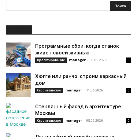
НОВОЕ
Программные сбои: когда станок
живет своей жизнью
manager
-
30.06.2026
Проектирование
0
Хюгге или ранчо: строим каркасный
дом
manager
-
11.06.2026
Строительство
0
Стеклянный фасад в архитектуре
Москвы
manager
-
05.02.2026
Строительство
0
Ландшафтный дизайн: красота