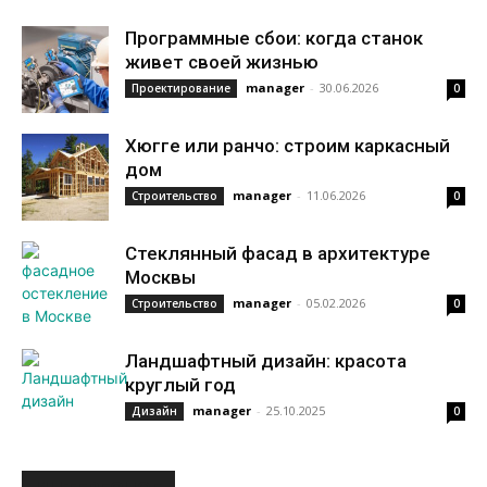
Программные сбои: когда станок
живет своей жизнью
manager
-
30.06.2026
Проектирование
0
Хюгге или ранчо: строим каркасный
дом
manager
-
11.06.2026
Строительство
0
Стеклянный фасад в архитектуре
Москвы
manager
-
05.02.2026
Строительство
0
Ландшафтный дизайн: красота
круглый год
manager
-
25.10.2025
Дизайн
0