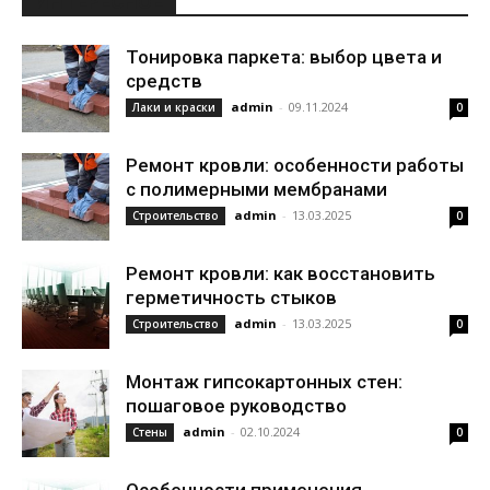
ИНТЕРЕСНОЕ
Тонировка паркета: выбор цвета и
средств
admin
-
09.11.2024
Лаки и краски
0
Ремонт кровли: особенности работы
с полимерными мембранами
admin
-
13.03.2025
Строительство
0
Ремонт кровли: как восстановить
герметичность стыков
admin
-
13.03.2025
Строительство
0
Монтаж гипсокартонных стен:
пошаговое руководство
admin
-
02.10.2024
Стены
0