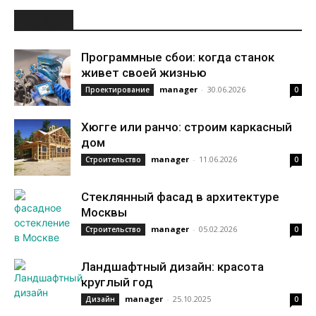
НОВОЕ
Программные сбои: когда станок
живет своей жизнью
manager
-
30.06.2026
Проектирование
0
Хюгге или ранчо: строим каркасный
дом
manager
-
11.06.2026
Строительство
0
Стеклянный фасад в архитектуре
Москвы
manager
-
05.02.2026
Строительство
0
Ландшафтный дизайн: красота
круглый год
manager
-
25.10.2025
Дизайн
0