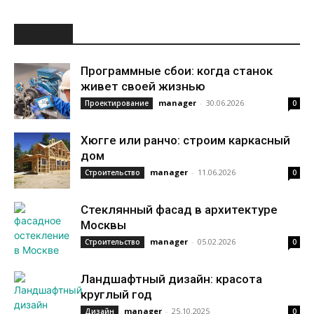
НОВОЕ
Программные сбои: когда станок
живет своей жизнью
manager
-
30.06.2026
Проектирование
0
Хюгге или ранчо: строим каркасный
дом
manager
-
11.06.2026
Строительство
0
Стеклянный фасад в архитектуре
Москвы
manager
-
05.02.2026
Строительство
0
Ландшафтный дизайн: красота
круглый год
manager
-
25.10.2025
Дизайн
0