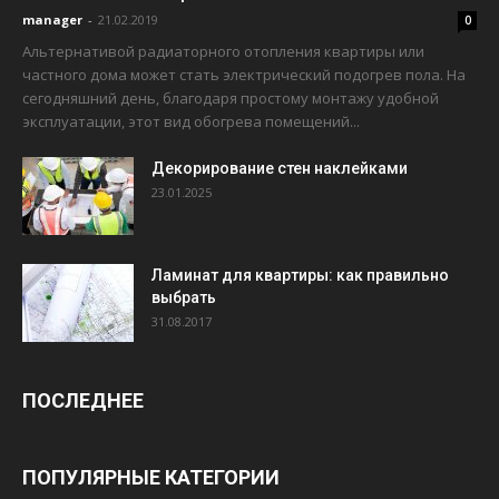
manager
-
21.02.2019
0
Альтернативой радиаторного отопления квартиры или
частного дома может стать электрический подогрев пола. На
сегодняшний день, благодаря простому монтажу удобной
эксплуатации, этот вид обогрева помещений...
Декорирование стен наклейками
23.01.2025
Ламинат для квартиры: как правильно
выбрать
31.08.2017
ПОСЛЕДНЕЕ
ПОПУЛЯРНЫЕ КАТЕГОРИИ