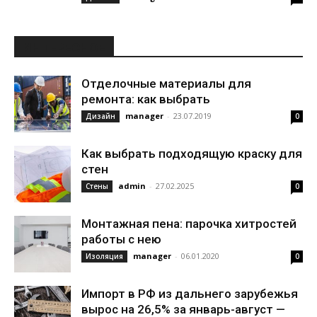
ИНТЕРЕСНОЕ
Отделочные материалы для
ремонта: как выбрать
manager
-
23.07.2019
Дизайн
0
Как выбрать подходящую краску для
стен
admin
-
27.02.2025
Стены
0
Монтажная пена: парочка хитростей
работы с нею
manager
-
06.01.2020
Изоляция
0
Импорт в РФ из дальнего зарубежья
вырос на 26,5% за январь-август —