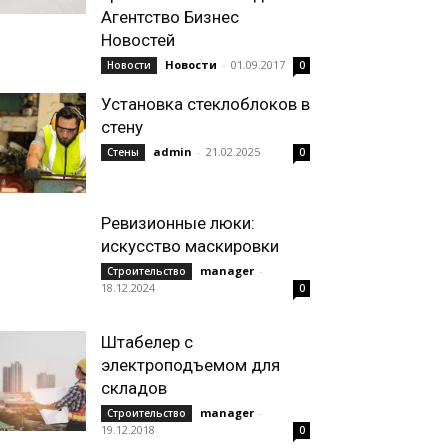
Агентство Бизнес
Новостей
Новости
-
01.09.2017
Новости
0
Установка стеклоблоков в
стену
admin
-
21.02.2025
Стены
0
Ревизионные люки:
искусство маскировки
manager
-
Строительство
18.12.2024
0
Штабелер с
электроподъемом для
складов
manager
-
Строительство
19.12.2018
0