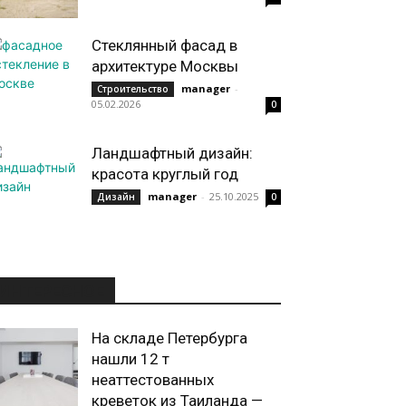
Стеклянный фасад в
архитектуре Москвы
manager
-
Строительство
05.02.2026
0
Ландшафтный дизайн:
красота круглый год
manager
-
25.10.2025
Дизайн
0
ИНТЕРЕСНОЕ
На складе Петербурга
нашли 12 т
неаттестованных
креветок из Таиланда —