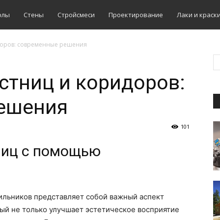
олы
Стены
Стройсмеси
Проектирование
Лаки и краск
доров: современные решения
стниц и коридоров:
ешения
101
ниц с помощью
льников представляет собой важный аспект
ый не только улучшает эстетическое восприятие