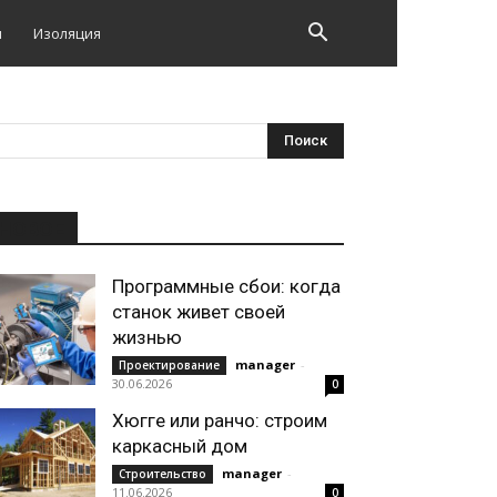
и
Изоляция
НОВОЕ
Программные сбои: когда
станок живет своей
жизнью
manager
-
Проектирование
30.06.2026
0
Хюгге или ранчо: строим
каркасный дом
manager
-
Строительство
11.06.2026
0