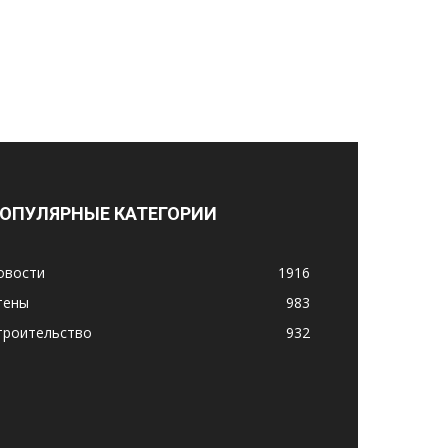
ОПУЛЯРНЫЕ КАТЕГОРИИ
овости
1916
тены
983
троительство
932