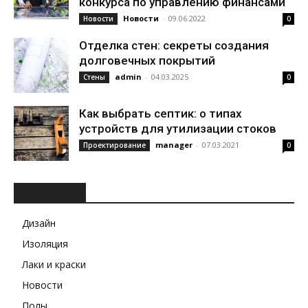
конкурса по управлению финансами
Новости
-
09.06.2022
Новости
0
Отделка стен: секреты создания
долговечных покрытий
admin
-
04.03.2025
Стены
0
Как выбрать септик: о типах
устройств для утилизации стоков
manager
-
07.03.2021
Проектирование
0
РУБРИКИ
Дизайн
Изоляция
Лаки и краски
Новости
Полы