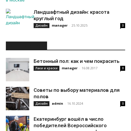
Ландшафтный дизайн: красота
круглый год
manager
-
25.10.2025
Дизайн
0
ИНТЕРЕСНОЕ
Бетонный пол: как и чем покрасить
manager
-
16.08.2017
Лаки и краски
0
Советы по выбору материалов для
полов
admin
-
16.10.2024
Дизайн
0
Екатеринбург вошёл в число
победителей Всероссийского