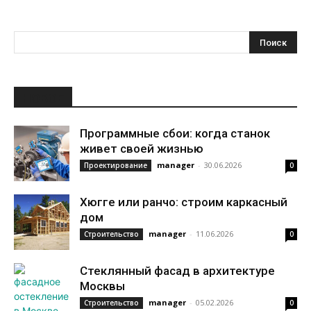
НОВОЕ
Программные сбои: когда станок
живет своей жизнью
manager
-
30.06.2026
Проектирование
0
Хюгге или ранчо: строим каркасный
дом
manager
-
11.06.2026
Строительство
0
Стеклянный фасад в архитектуре
Москвы
manager
-
05.02.2026
Строительство
0