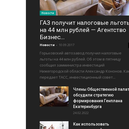
Новости
ГАЗ получит налоговые льгот
на 44 млн рублей — Агентство
Бизнес...
Новости
-
10.09.2017
Горьковский автозавод получил налоговые
льготы на 44 млн рублей. Об этом в пятницу
сообщил замминистра инвестиций
Нижегородской области Александр Кононов. Ка
передает ТАСС, инвестиционный совет...
Члены Общественной пала
обсудили стратегию
формирования Генплана
Екатеринбурга
24.02.2022
Как использовать