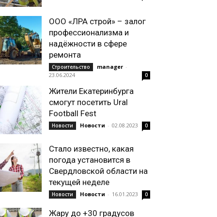
ООО «ЛРА строй» – залог
профессионализма и
надёжности в сфере
ремонта
manager
-
Строительство
23.06.2024
0
Жители Екатеринбурга
смогут посетить Ural
Football Fest
Новости
-
02.08.2023
Новости
0
Стало известно, какая
погода установится в
Свердловской области на
текущей неделе
Новости
-
16.01.2023
Новости
0
Жару до +30 градусов