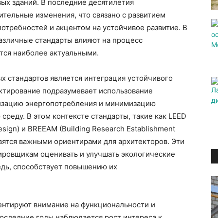
ых зданий. В последние десятилетия
ительные изменения, что связано с развитием
отребностей и акцентом на устойчивое развитие. В
различные стандарты влияют на процесс
тся наиболее актуальными.
х стандартов является интеграция устойчивого
ектирование подразумевает использование
мизацию энергопотребления и минимизацию
среду. В этом контексте стандарты, такие как LEED
esign) и BREEAM (Building Research Establishment
овятся важными ориентирами для архитекторов. Эти
ровщикам оценивать и улучшать экологические
редь, способствует повышению их
ентируют внимание на функциональности и
последние годы наблюдается рост интереса к