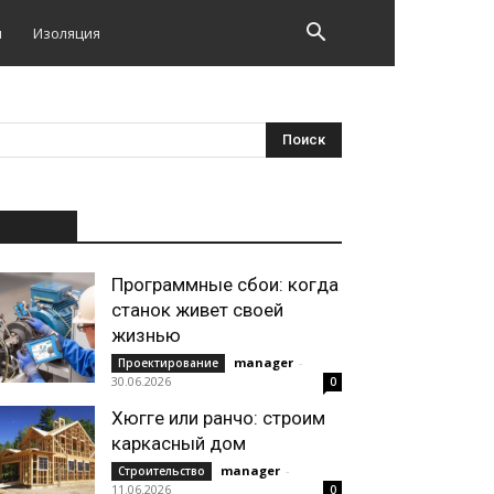
и
Изоляция
НОВОЕ
Программные сбои: когда
станок живет своей
жизнью
manager
-
Проектирование
30.06.2026
0
Хюгге или ранчо: строим
каркасный дом
manager
-
Строительство
11.06.2026
0