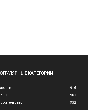
ОПУЛЯРНЫЕ КАТЕГОРИИ
овости
1916
тены
983
троительство
932