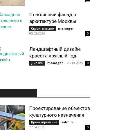
Стеклянный фасад в
архитектуре Москвы
manager
-
Строительство
05.02.2026
0
Ландшафтный дизайн:
красота круглый год
manager
-
25.10.2025
Дизайн
0
ИНТЕРЕСНОЕ
Проектирование объектов
культурного назначения
admin
-
Проектирование
27.04.2025
0