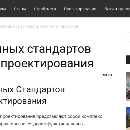
олы
Стены
Стройсмеси
Проектирование
Лаки и краск
стандартов архитектурного проектирования
нных стандартов
 проектирования
84
ных Стандартов
ктирования
 проектирования представляют собой комплекс
правлены на создание функциональных,