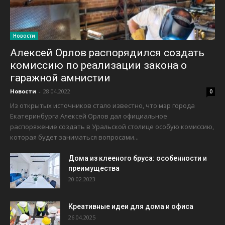
Новости
Алексей Орлов распорядился создать
комиссию по реализации закона о
гаражной амнистии
Новости
-
28.04.2022
0
Из открытых источников стало известно, что мэр города
Екатеринбурга Алексей Орлов дал официальное
распоряжение создать в Уральской столице особую комиссию,
которая будет заниматься вопросами...
Дома из клееного бруса: особенности и
преимущества
20.02.2023
Креативные идеи для дома и офиса
26.04.2025