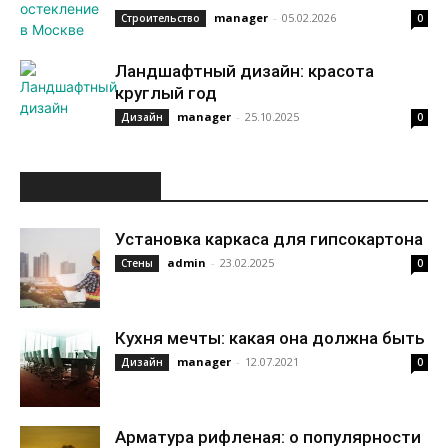
manager
-
05.02.2026
Строительство
0
Ландшафтный дизайн: красота
круглый год
manager
-
25.10.2025
Дизайн
0
ИНТЕРЕСНОЕ
Установка каркаса для гипсокартона
admin
-
23.02.2025
Стены
0
Кухня мечты: какая она должна быть
manager
-
12.07.2021
Дизайн
0
Арматура рифленая: о популярности