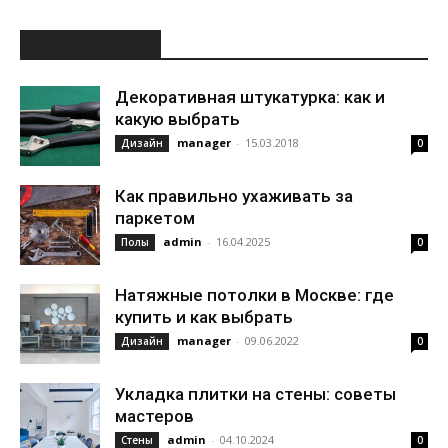
ИНТЕРЕСНОЕ
Декоративная штукатурка: как и
какую выбрать
manager
-
15.03.2018
Дизайн
0
Как правильно ухаживать за
паркетом
admin
-
16.04.2025
Полы
0
Натяжные потолки в Москве: где
купить и как выбрать
manager
-
09.06.2022
Дизайн
0
Укладка плитки на стены: советы
мастеров
admin
-
04.10.2024
Стены
0