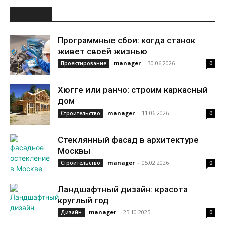
НОВОЕ
Программные сбои: когда станок
живет своей жизнью
manager
-
30.06.2026
Проектирование
0
Хюгге или ранчо: строим каркасный
дом
manager
-
11.06.2026
Строительство
0
Стеклянный фасад в архитектуре
Москвы
manager
-
05.02.2026
Строительство
0
Ландшафтный дизайн: красота
круглый год
manager
-
25.10.2025
Дизайн
0