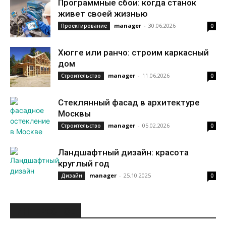
Программные сбои: когда станок
живет своей жизнью
manager
-
30.06.2026
Проектирование
0
Хюгге или ранчо: строим каркасный
дом
manager
-
11.06.2026
Строительство
0
Стеклянный фасад в архитектуре
Москвы
manager
-
05.02.2026
Строительство
0
Ландшафтный дизайн: красота
круглый год
manager
-
25.10.2025
Дизайн
0
ИНТЕРЕСНОЕ