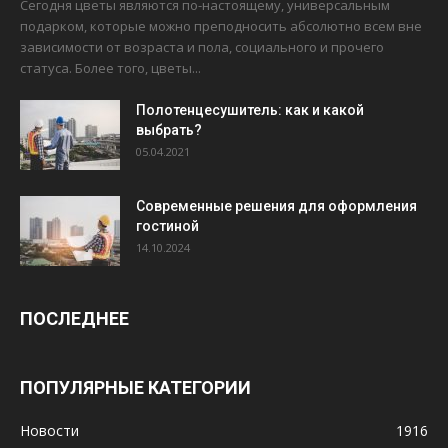
Сегодня цветы являются по-настоящему, универсальным
подарком, которые можно преподносить абсолютно всем вне
зависимости от возраста и пола, социального и прочего
статуса. Более того, цветы...
Полотенцесушитель: как и какой
выбрать?
05.04.2021
Современные решения для оформления
гостиной
14.10.2024
ПОСЛЕДНЕЕ
ПОПУЛЯРНЫЕ КАТЕГОРИИ
Новости
1916