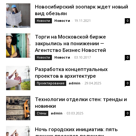
Новосибирский зоопарк ждет новый
вид обезьян
Новости
-
19.11.2021
Новости
0
Торги на Московской бирже
закрылись на понижении —
Агентство Бизнес Новостей
Новости
-
03.10.2017
Новости
0
Разработка концептуальных
проектов в архитектуре
admin
-
29.04.2025
Проектирование
0
Технологии отделки стен: тренды и
новинки
admin
-
03.03.2025
Стены
0
Ночь городских инициатив: пять