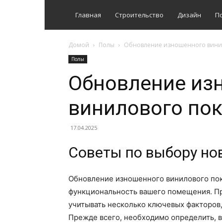
Главная
Строительство
Дизайн
П
Домой
Полы
Обновление изношенного вини
Полы
Обновление из
винилового по
17.04.2025
Советы по выбору но
Обновление изношенного винилового пок
функциональность вашего помещения. Пр
учитывать несколько ключевых факторов,
Прежде всего, необходимо определить, 