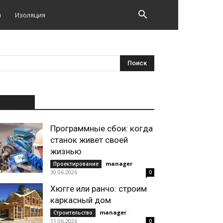
и
Изоляция
НОВОЕ
Программные сбои: когда
станок живет своей
жизнью
manager
-
Проектирование
30.06.2026
0
Хюгге или ранчо: строим
каркасный дом
manager
-
Строительство
11.06.2026
0