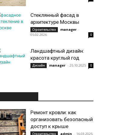
Стеклянный фасад в
архитектуре Москвы
manager
-
Строительство
05.02.2026
0
Ландшафтный дизайн:
красота круглый год
manager
-
25.10.2025
Дизайн
0
ИНТЕРЕСНОЕ
Ремонт кровли: как
организовать безопасный
доступ к крыше
admin
-
16.03.2025
Строительство