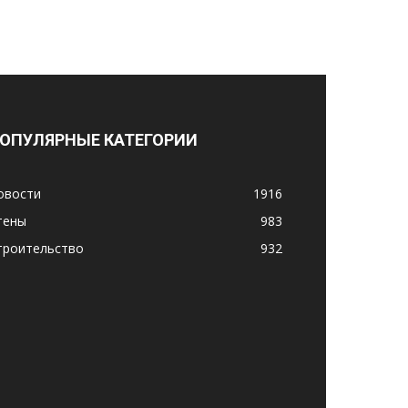
ОПУЛЯРНЫЕ КАТЕГОРИИ
овости
1916
тены
983
троительство
932