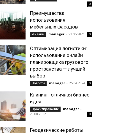
0
Преимущества
использования
мебельных фасадов
manager
-
23.05.2021
Дизайн
0
Оптимизация логистики:
использование онлайн
планировщика грузового
пространства — лучший
выбор
manager
-
25.04.2024
Новости
0
Клининг: отличная бизнес-
идея
manager
-
Проектирование
23.08.2022
0
Геодезические работы