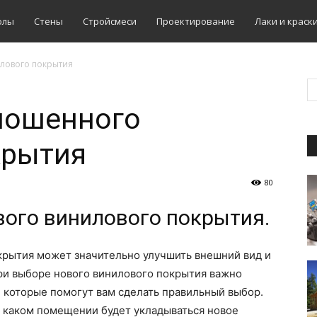
олы
Стены
Стройсмеси
Проектирование
Лаки и краск
лового покрытия
ношенного
крытия
80
вого винилового покрытия.
рытия может значительно улучшить внешний вид и
и выборе нового винилового покрытия важно
 которые помогут вам сделать правильный выбор.
в каком помещении будет укладываться новое