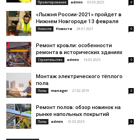
admin
-
03.05.2025
Проектирование
0
«Лыжня России-2021» пройдет в
Нижнем Новгороде 13 февраля
Новости
-
28.01.2021
Новости
0
Ремонт кровли: особенности
ремонта в исторических зданиях
admin
-
14.03.2025
Строительство
0
Монтаж электрического тёплого
пола
manager
-
21.02.2019
Полы
0
Ремонт полов: обзор новинок на
рынке напольных покрытий
admin
-
10.03.2025
Полы
0