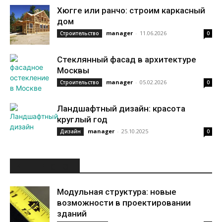
Хюгге или ранчо: строим каркасный
дом
manager
-
11.06.2026
Строительство
0
Стеклянный фасад в архитектуре
Москвы
manager
-
05.02.2026
Строительство
0
Ландшафтный дизайн: красота
круглый год
manager
-
25.10.2025
Дизайн
0
ИНТЕРЕСНОЕ
Модульная структура: новые
возможности в проектировании
зданий