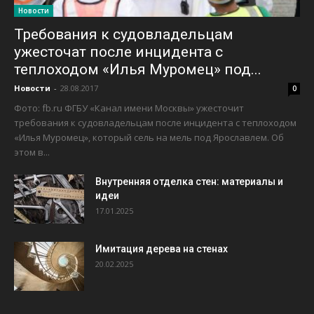
Новости
Требования к судовладельцам
ужесточат после инцидента с
теплоходом «Илья Муромец» под...
Новости
-
28.08.2017
0
Фото: fb.ru ФГБУ «Канал имени Москвы» ужесточит
требования к судовладельцам после инцидента с теплоходом
«Илья Муромец», который сель на мель под Ярославлем. Об
этом в...
Внутренняя отделка стен: материалы и
идеи
17.01.2025
Имитация дерева на стенах
20.02.2025