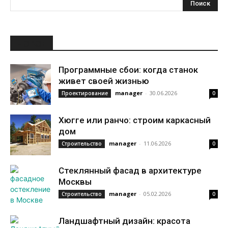
НОВОЕ
Программные сбои: когда станок
живет своей жизнью
manager
-
30.06.2026
Проектирование
0
Хюгге или ранчо: строим каркасный
дом
manager
-
11.06.2026
Строительство
0
Стеклянный фасад в архитектуре
Москвы
manager
-
05.02.2026
Строительство
0
Ландшафтный дизайн: красота