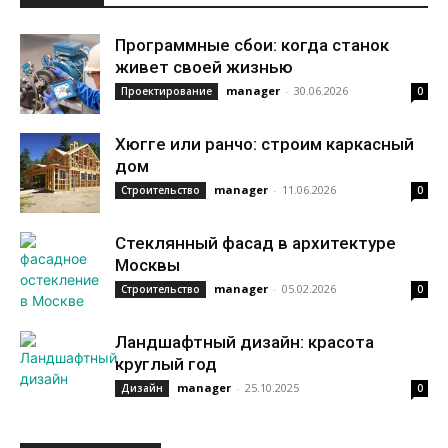
Программные сбои: когда станок
живет своей жизнью
manager
-
30.06.2026
Проектирование
0
Хюгге или ранчо: строим каркасный
дом
manager
-
11.06.2026
Строительство
0
Стеклянный фасад в архитектуре
Москвы
manager
-
05.02.2026
Строительство
0
Ландшафтный дизайн: красота
круглый год
manager
-
25.10.2025
Дизайн
0