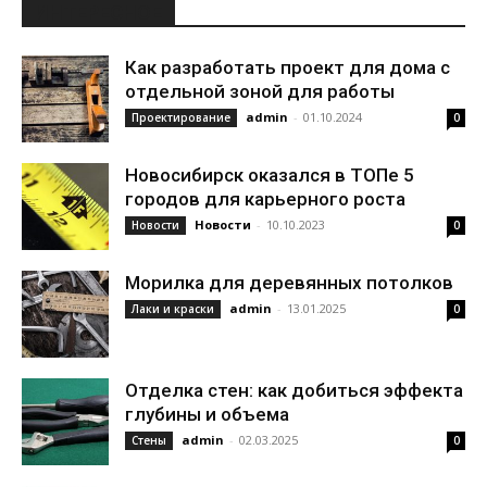
ИНТЕРЕСНОЕ
Как разработать проект для дома с
отдельной зоной для работы
admin
-
01.10.2024
Проектирование
0
Новосибирск оказался в ТОПе 5
городов для карьерного роста
Новости
-
10.10.2023
Новости
0
Морилка для деревянных потолков
admin
-
13.01.2025
Лаки и краски
0
Отделка стен: как добиться эффекта
глубины и объема
admin
-
02.03.2025
Стены
0