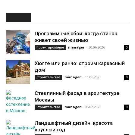
НОВОЕ
Программные сбои: когда станок
живет своей жизнью
manager
-
30.06.2026
Проектирование
0
Хюгге или ранчо: строим каркасный
дом
manager
-
11.06.2026
Строительство
0
Стеклянный фасад в архитектуре
Москвы
manager
-
05.02.2026
Строительство
0
Ландшафтный дизайн: красота
круглый год