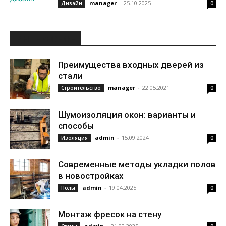
manager
-
25.10.2025
Дизайн
0
ИНТЕРЕСНОЕ
Преимущества входных дверей из
стали
manager
-
22.05.2021
Строительство
0
Шумоизоляция окон: варианты и
способы
admin
-
15.09.2024
Изоляция
0
Современные методы укладки полов
в новостройках
admin
-
19.04.2025
Полы
0
Монтаж фресок на стену