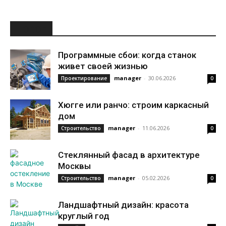
НОВОЕ
Программные сбои: когда станок
живет своей жизнью
manager
-
30.06.2026
Проектирование
0
Хюгге или ранчо: строим каркасный
дом
manager
-
11.06.2026
Строительство
0
Стеклянный фасад в архитектуре
Москвы
manager
-
05.02.2026
Строительство
0
Ландшафтный дизайн: красота
круглый год