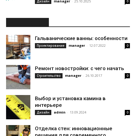
manager
-
25.10.2025
Дизайн
0
ИНТЕРЕСНОЕ
Гальванические ванны: особенности
manager
-
12.07.2022
Проектирование
0
Ремонт новостройки: с чего начать
manager
-
26.10.2017
Строительство
0
Выбор и установка камина в
интерьере
admin
-
13.09.2024
Дизайн
0
Отделка стен: инновационные
решения для современного