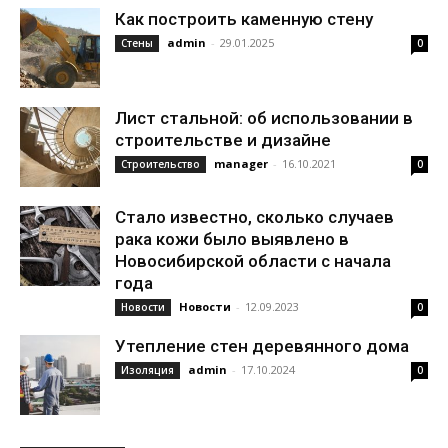
Как построить каменную стену
admin
-
29.01.2025
Стены
0
Лист стальной: об использовании в
строительстве и дизайне
manager
-
16.10.2021
Строительство
0
Стало известно, сколько случаев
рака кожи было выявлено в
Новосибирской области с начала
года
Новости
-
12.09.2023
Новости
0
Утепление стен деревянного дома
admin
-
17.10.2024
Изоляция
0