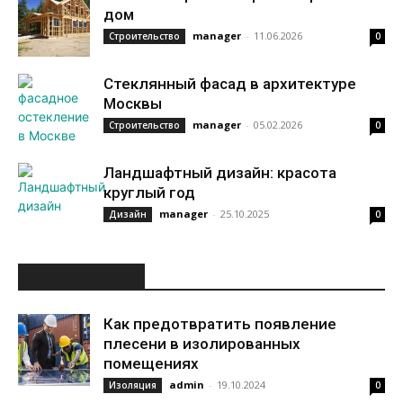
дом
manager
-
11.06.2026
Строительство
0
Стеклянный фасад в архитектуре
Москвы
manager
-
05.02.2026
Строительство
0
Ландшафтный дизайн: красота
круглый год
manager
-
25.10.2025
Дизайн
0
ИНТЕРЕСНОЕ
Как предотвратить появление
плесени в изолированных
помещениях
admin
-
19.10.2024
Изоляция
0