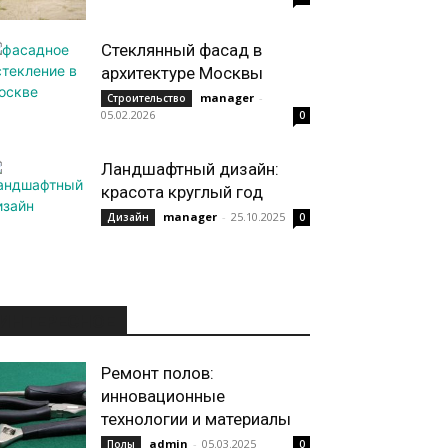
Стеклянный фасад в
архитектуре Москвы
manager
-
Строительство
05.02.2026
0
Ландшафтный дизайн:
красота круглый год
manager
-
25.10.2025
Дизайн
0
ИНТЕРЕСНОЕ
Ремонт полов:
инновационные
технологии и материалы
admin
-
05.03.2025
Полы
0