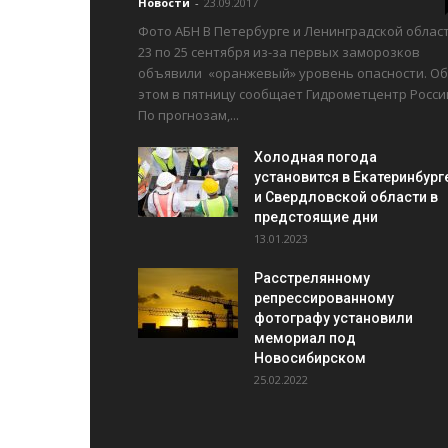
Новости
-
23.09.2017
Фото АБН В Петербурге и Ленинградской облас
23 по 25 сентября из-за первых заморозков
объявили «оранжевый» уровень опасности. Об
этом в пятницу сообщает Гидрометцентр Росси
По прогнозам,...
Холодная погода
установится в Екатеринбург
и Свердловской области в
предстоящие дни
13.01.2023
Расстрелянному
репрессированному
фотографу установили
мемориал под
Новосибирском
25.02.2022