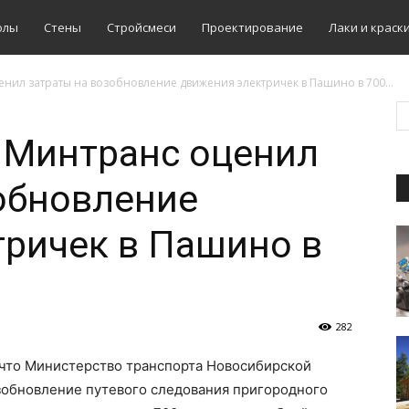
олы
Стены
Стройсмеси
Проектирование
Лаки и краск
ил затраты на возобновление движения электричек в Пашино в 700...
 Минтранс оценил
обновление
ричек в Пашино в
282
 что Министерство транспорта Новосибирской
озобновление путевого следования пригородного