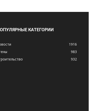
ОПУЛЯРНЫЕ КАТЕГОРИИ
овости
1916
тены
983
троительство
932