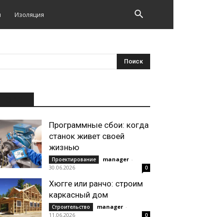
и
Изоляция
НОВОЕ
Программные сбои: когда
станок живет своей
жизнью
manager
-
Проектирование
30.06.2026
0
Хюгге или ранчо: строим
каркасный дом
manager
-
Строительство
11.06.2026
0