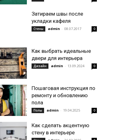
Затираем швы после
укладки кафеля
admin
-
08.07.2017
Стены
0
Как выбрать идеальные
двери для интерьера
admin
-
13.09.2024
Дизайн
0
Пошаговая инструкция по
ремонту и обновлению
пола
admin
-
19.04.2025
Полы
0
Как сделать акцентную
стену в интерьере