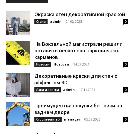
Окраска стен декоративной краской
admin
-
24.02.2025
Стены
0
На Вокзальной магистрали решили
оставить несколько парковочных
карманов
Новости
-
14.09.2021
Новости
0
Декоративные краски для стен с
эффектом 3D
admin
-
17.11.2024
Лаки и краски
0
Преимущества покупки бытовки на
заднем дворе
manager
-
05.02.2022
Строительство
0