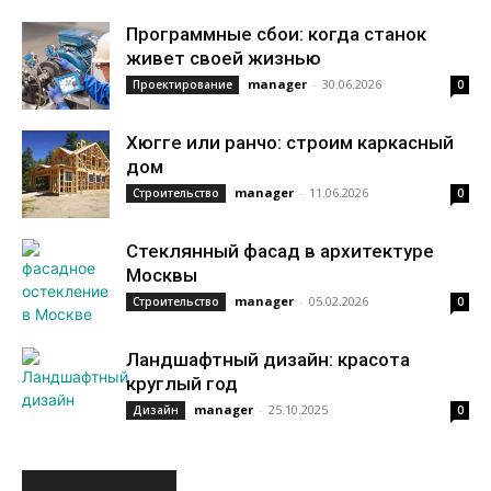
Программные сбои: когда станок
живет своей жизнью
manager
-
30.06.2026
Проектирование
0
Хюгге или ранчо: строим каркасный
дом
manager
-
11.06.2026
Строительство
0
Стеклянный фасад в архитектуре
Москвы
manager
-
05.02.2026
Строительство
0
Ландшафтный дизайн: красота
круглый год
manager
-
25.10.2025
Дизайн
0
ИНТЕРЕСНОЕ