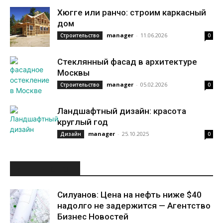
Хюгге или ранчо: строим каркасный
дом
manager
-
11.06.2026
Строительство
0
Стеклянный фасад в архитектуре
Москвы
manager
-
05.02.2026
Строительство
0
Ландшафтный дизайн: красота
круглый год
manager
-
25.10.2025
Дизайн
0
ИНТЕРЕСНОЕ
Силуанов: Цена на нефть ниже $40
надолго не задержится — Агентство
Бизнес Новостей