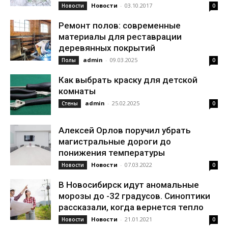
Новости
-
03.10.2017
Новости
0
Ремонт полов: современные
материалы для реставрации
деревянных покрытий
admin
-
09.03.2025
Полы
0
Как выбрать краску для детской
комнаты
admin
-
25.02.2025
Стены
0
Алексей Орлов поручил убрать
магистральные дороги до
понижения температуры
Новости
-
07.03.2022
Новости
0
В Новосибирск идут аномальные
морозы до -32 градусов. Синоптики
рассказали, когда вернется тепло
Новости
-
21.01.2021
Новости
0