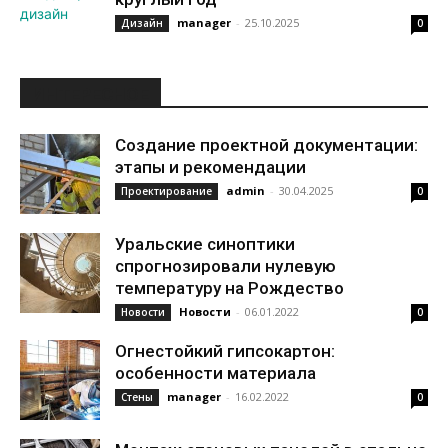
manager
-
25.10.2025
Дизайн
0
ИНТЕРЕСНОЕ
Создание проектной документации:
этапы и рекомендации
admin
-
30.04.2025
Проектирование
0
Уральские синоптики
спрогнозировали нулевую
температуру на Рождество
Новости
-
06.01.2022
Новости
0
Огнестойкий гипсокартон:
особенности материала
manager
-
16.02.2022
Стены
0