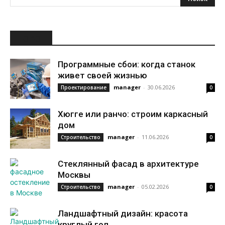
НОВОЕ
Программные сбои: когда станок
живет своей жизнью
manager
-
30.06.2026
Проектирование
0
Хюгге или ранчо: строим каркасный
дом
manager
-
11.06.2026
Строительство
0
Стеклянный фасад в архитектуре
Москвы
manager
-
05.02.2026
Строительство
0
Ландшафтный дизайн: красота
круглый год