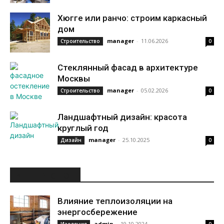
Хюгге или ранчо: строим каркасный
дом
manager
-
11.06.2026
Строительство
0
Стеклянный фасад в архитектуре
Москвы
manager
-
05.02.2026
Строительство
0
Ландшафтный дизайн: красота
круглый год
manager
-
25.10.2025
Дизайн
0
ИНТЕРЕСНОЕ
Влияние теплоизоляции на
энергосбережение
admin
-
19.10.2024