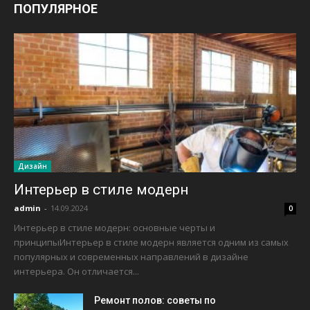
ПОПУЛЯРНОЕ
Дизайн
Интерьер в стиле модерн
admin
-
14.09.2024
0
Интерьер в стиле модерн: основные черты и
принципыИнтерьер в стиле модерн является одним из самых
популярных и современных направлений в дизайне
интерьера. Он отличается...
Ремонт полов: советы по