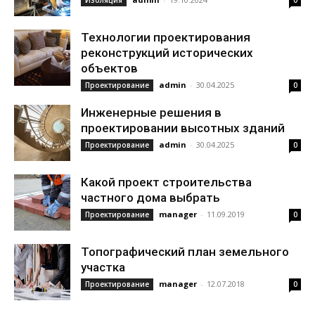
Изоляция
0
Технологии проектирования
реконструкций исторических
объектов
admin
-
30.04.2025
Проектирование
0
Инженерные решения в
проектировании высотных зданий
admin
-
30.04.2025
Проектирование
0
Какой проект строительства
частного дома выбрать
manager
-
11.09.2019
Проектирование
0
Топографический план земельного
участка
manager
-
12.07.2018
Проектирование
0