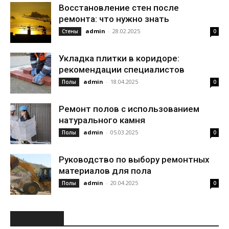
Восстановление стен после
ремонта: что нужно знать
admin
-
28.02.2025
Стены
0
Укладка плитки в коридоре:
рекомендации специалистов
admin
-
18.04.2025
Полы
0
Ремонт полов с использованием
натурального камня
admin
-
05.03.2025
Полы
0
Руководство по выбору ремонтных
материалов для пола
admin
-
20.04.2025
Полы
0
РУБРИКИ