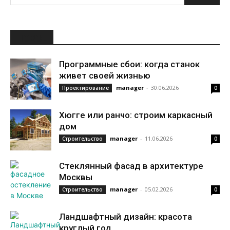
НОВОЕ
Программные сбои: когда станок
живет своей жизнью
manager
-
30.06.2026
Проектирование
0
Хюгге или ранчо: строим каркасный
дом
manager
-
11.06.2026
Строительство
0
Стеклянный фасад в архитектуре
Москвы
manager
-
05.02.2026
Строительство
0
Ландшафтный дизайн: красота
круглый год