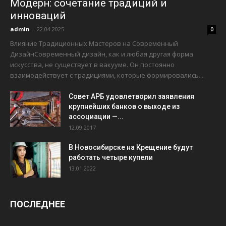
Модерн: сочетание традиций и
инноваций
admin
-
22.04.2025
0
Влияние Традиционных Мастеров на Современный
ДизайнСовременный дизайн, как и любая другая форма
искусства, не существует в вакууме. Он постоянно
взаимодействует с традициями, которые формировались...
Совет АРБ удовлетворил заявления
крупнейших банков о выходе из
ассоциации —...
12.09.2017
В Новосибирске на Крещение будут
работать четыре купели
13.01.2022
ПОСЛЕДНЕЕ