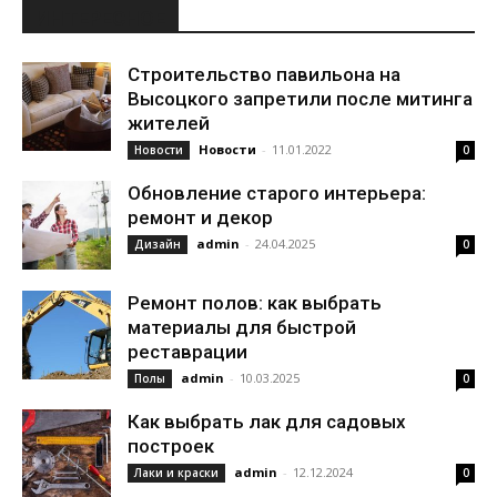
ИНТЕРЕСНОЕ
Строительство павильона на
Высоцкого запретили после митинга
жителей
Новости
-
11.01.2022
Новости
0
Обновление старого интерьера:
ремонт и декор
admin
-
24.04.2025
Дизайн
0
Ремонт полов: как выбрать
материалы для быстрой
реставрации
admin
-
10.03.2025
Полы
0
Как выбрать лак для садовых
построек
admin
-
12.12.2024
Лаки и краски
0