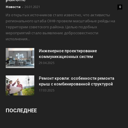
Новости
-
26.01.2021
0
Из открытых источников стало известно, что активисты
регионального штаба ОНФ провели масштабные рейды на
территории советского района. Целью подобных
мероприятий стало выявление добросовестности
исполнения...
Инженерное проектирование
коммуникационных систем
29.04.2025
Ремонт кровли: особенности ремонта
крыш с комбинированной структурой
17.03.2025
ПОСЛЕДНЕЕ