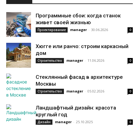
Программные сбои: когда станок
живет своей жизнью
manager
-
30.06.2026
Проектирование
0
Хюгге или ранчо: строим каркасный
дом
manager
-
11.06.2026
Строительство
0
Стеклянный фасад в архитектуре
Москвы
manager
-
05.02.2026
Строительство
0
Ландшафтный дизайн: красота
круглый год
manager
-
25.10.2025
Дизайн
0