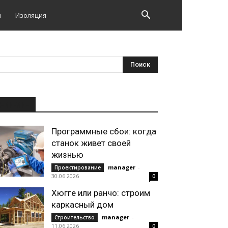
и
Изоляция
НОВОЕ
Программные сбои: когда
станок живет своей
жизнью
manager
-
Проектирование
30.06.2026
0
Хюгге или ранчо: строим
каркасный дом
manager
-
Строительство
11.06.2026
0