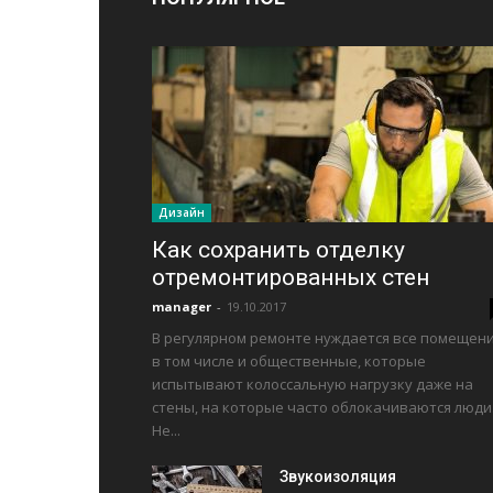
Дизайн
Как сохранить отделку
отремонтированных стен
manager
-
19.10.2017
В регулярном ремонте нуждается все помещени
в том числе и общественные, которые
испытывают колоссальную нагрузку даже на
стены, на которые часто облокачиваются люди
Не...
Звукоизоляция