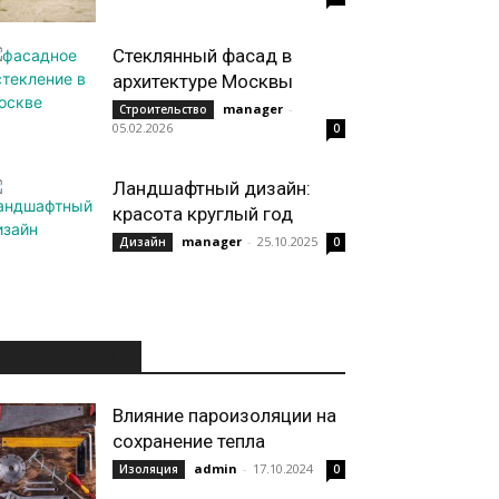
Стеклянный фасад в
архитектуре Москвы
manager
-
Строительство
05.02.2026
0
Ландшафтный дизайн:
красота круглый год
manager
-
25.10.2025
Дизайн
0
ИНТЕРЕСНОЕ
Влияние пароизоляции на
сохранение тепла
admin
-
17.10.2024
Изоляция
0