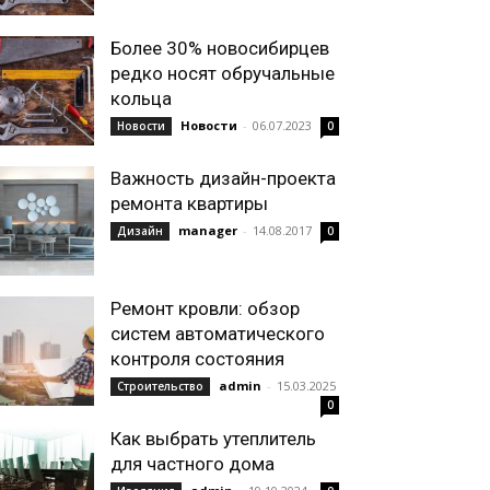
Более 30% новосибирцев
редко носят обручальные
кольца
Новости
-
06.07.2023
Новости
0
Важность дизайн-проекта
ремонта квартиры
manager
-
14.08.2017
Дизайн
0
Ремонт кровли: обзор
систем автоматического
контроля состояния
admin
-
15.03.2025
Строительство
0
Как выбрать утеплитель
для частного дома