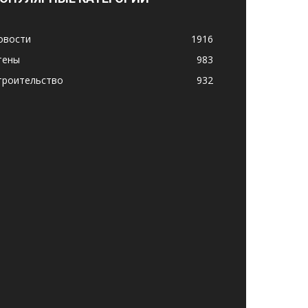
овости
1916
тены
983
троительство
932