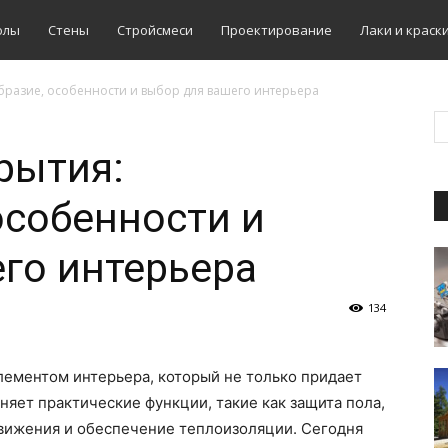
олы
Стены
Стройсмеси
Проектирование
Лаки и краск
разие, особенности и выбор для вашего интерьера
рытия:
особенности и
го интерьера
134
ементом интерьера, который не только придает
яет практические функции, такие как защита пола,
вижения и обеспечение теплоизоляции. Сегодня