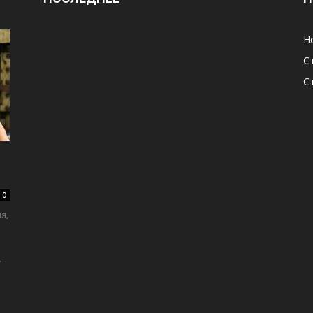
Н
С
С
0
я,
.