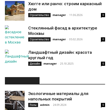
Хюгге или ранчо: строим каркасный
дом
manager
-
11.06.2026
Строительство
0
Стеклянный фасад в архитектуре
Москвы
manager
-
05.02.2026
Строительство
0
Ландшафтный дизайн: красота
круглый год
manager
-
25.10.2025
Дизайн
0
ИНТЕРЕСНОЕ
Экологичные материалы для
напольных покрытий
admin
-
24.09.2024
Полы
0