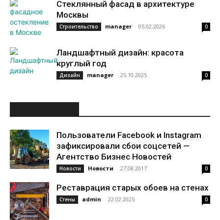
Стеклянный фасад в архитектуре
Москвы
manager
-
05.02.2026
Строительство
0
Ландшафтный дизайн: красота
круглый год
manager
-
25.10.2025
Дизайн
0
ИНТЕРЕСНОЕ
Пользователи Facebook и Instagram
зафиксировали сбои соцсетей —
Агентство Бизнес Новостей
Новости
-
27.08.2017
Новости
0
Реставрация старых обоев на стенах
admin
-
22.02.2025
Стены
0