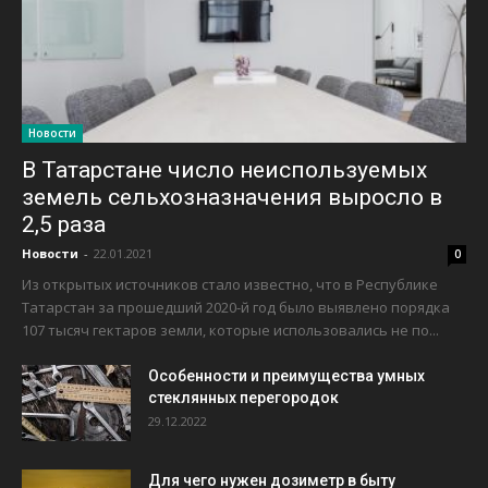
Новости
В Татарстане число неиспользуемых
земель сельхозназначения выросло в
2,5 раза
Новости
-
22.01.2021
0
Из открытых источников стало известно, что в Республике
Татарстан за прошедший 2020-й год было выявлено порядка
107 тысяч гектаров земли, которые использовались не по...
Особенности и преимущества умных
стеклянных перегородок
29.12.2022
Для чего нужен дозиметр в быту