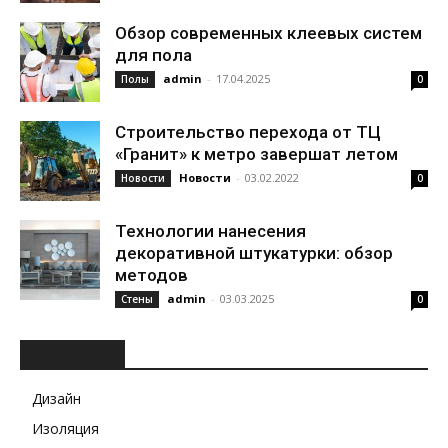
Обзор современных клеевых систем
для пола
admin
-
17.04.2025
Полы
0
Строительство перехода от ТЦ
«Гранит» к метро завершат летом
Новости
-
03.02.2022
Новости
0
Технологии нанесения
декоративной штукатурки: обзор
методов
admin
-
03.03.2025
Стены
0
РУБРИКИ
Дизайн
Изоляция