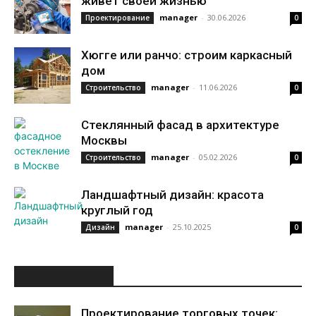
живет своей жизнью
manager
-
30.06.2026
Проектирование
0
Хюгге или ранчо: строим каркасный
дом
manager
-
11.06.2026
Строительство
0
Стеклянный фасад в архитектуре
Москвы
manager
-
05.02.2026
Строительство
0
Ландшафтный дизайн: красота
круглый год
manager
-
25.10.2025
Дизайн
0
ИНТЕРЕСНОЕ
Проектирование торговых точек: