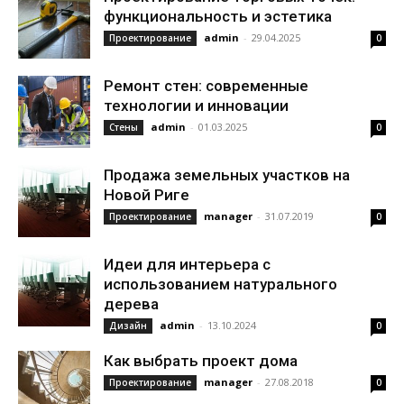
функциональность и эстетика
admin
-
29.04.2025
Проектирование
0
Ремонт стен: современные
технологии и инновации
admin
-
01.03.2025
Стены
0
Продажа земельных участков на
Новой Риге
manager
-
31.07.2019
Проектирование
0
Идеи для интерьера с
использованием натурального
дерева
admin
-
13.10.2024
Дизайн
0
Как выбрать проект дома
manager
-
27.08.2018
Проектирование
0