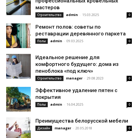
профессиональных кровельных
мастеров
admin
-
15.03.2025
Строительство
0
Ремонт полов: советы по
реставрации деревянного паркета
admin
-
09.03.2025
Полы
0
Идеальное решение для
комфортного будущего: дома из
пеноблока «под ключ»
manager
-
29.08.2023
Строительство
0
Эффективное удаление пятен с
покрытия
admin
-
16.04.2025
Полы
0
Преимущества белорусской мебели
manager
-
20.05.2018
Дизайн
0