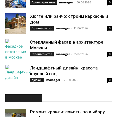
manager
-
30.06.2026
Проектирование
0
Хюгге или ранчо: строим каркасный
дом
manager
-
11.06.2026
Строительство
0
Стеклянный фасад в архитектуре
Москвы
manager
-
05.02.2026
Строительство
0
Ландшафтный дизайн: красота
круглый год
manager
-
25.10.2025
Дизайн
0
ИНТЕРЕСНОЕ
Ремонт кровли: советы по выбору